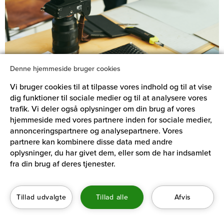
Denne hjemmeside bruger cookies
Vi bruger cookies til at tilpasse vores indhold og til at vise
© Christian Hoyer
dig funktioner til sociale medier og til at analysere vores
trafik. Vi deler også oplysninger om din brug af vores
hjemmeside med vores partnere inden for sociale medier,
annonceringspartnere og analysepartnere. Vores
partnere kan kombinere disse data med andre
ADRESSE
oplysninger, du har givet dem, eller som de har indsamlet
fra din brug af deres tjenester.
Århusgade 88, 1. sal
2100 København Ø
Kontakt VISDA
Tillad udvalgte
Tillad alle
Afvis
Politikker