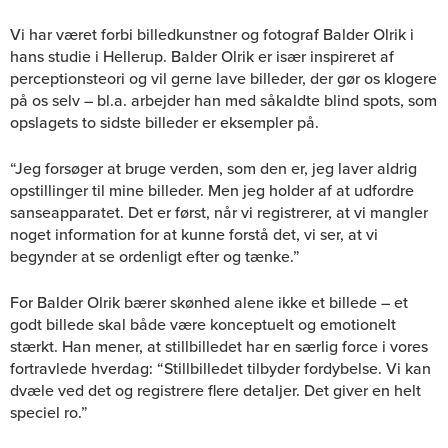
Vi har været forbi billedkunstner og fotograf Balder Olrik i
hans studie i Hellerup. Balder Olrik er især inspireret af
perceptionsteori og vil gerne lave billeder, der gør os klogere
på os selv – bl.a. arbejder han med såkaldte blind spots, som
opslagets to sidste billeder er eksempler på.
“Jeg forsøger at bruge verden, som den er, jeg laver aldrig
opstillinger til mine billeder. Men jeg holder af at udfordre
sanseapparatet. Det er først, når vi registrerer, at vi mangler
noget information for at kunne forstå det, vi ser, at vi
begynder at se ordenligt efter og tænke.”
For Balder Olrik bærer skønhed alene ikke et billede – et
godt billede skal både være konceptuelt og emotionelt
stærkt. Han mener, at stillbilledet har en særlig force i vores
fortravlede hverdag: “Stillbilledet tilbyder fordybelse. Vi kan
dvæle ved det og registrere flere detaljer. Det giver en helt
speciel ro.”