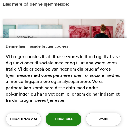
Læs mere på denne hjemmeside:
Denne hjemmeside bruger cookies
Vi bruger cookies til at tilpasse vores indhold og til at vise
dig funktioner til sociale medier og til at analysere vores
© Simon Klein-Knudsen
trafik. Vi deler også oplysninger om din brug af vores
hjemmeside med vores partnere inden for sociale medier,
annonceringspartnere og analysepartnere. Vores
partnere kan kombinere disse data med andre
ADRESSE
oplysninger, du har givet dem, eller som de har indsamlet
fra din brug af deres tjenester.
Århusgade 88, 1. sal
2100 København Ø
Kontakt VISDA
Tillad udvalgte
Tillad alle
Afvis