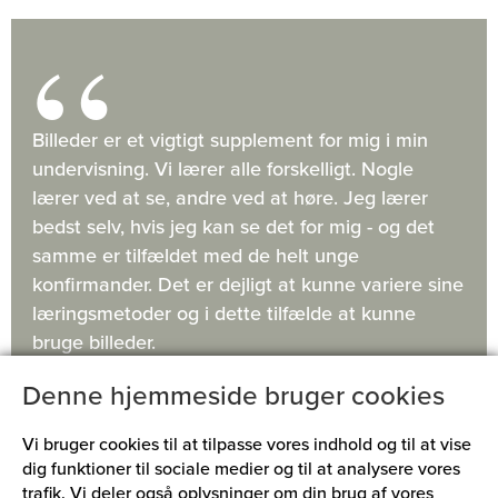
Billeder er et vigtigt supplement for mig i min
undervisning. Vi lærer alle forskelligt. Nogle
lærer ved at se, andre ved at høre. Jeg lærer
bedst selv, hvis jeg kan se det for mig - og det
samme er tilfældet med de helt unge
konfirmander. Det er dejligt at kunne variere sine
læringsmetoder og i dette tilfælde at kunne
bruge billeder.
Denne hjemmeside bruger cookies
KATE HYLDGAARD
Vi bruger cookies til at tilpasse vores indhold og til at vise
Præst i Volstrup Kirke
dig funktioner til sociale medier og til at analysere vores
© Arne Haugen Sørensen. Fotograf: Simon Klein-Knudsen
trafik. Vi deler også oplysninger om din brug af vores