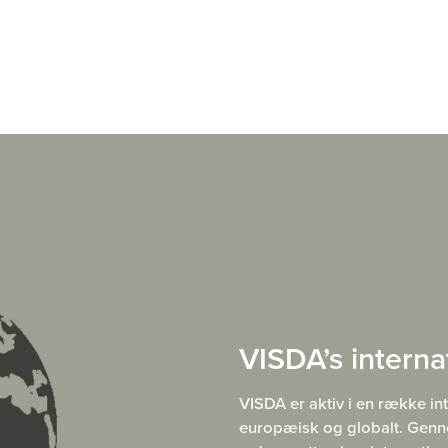
VISDA’s intern
VISDA er aktiv i en række i
europæisk og globalt. Genne