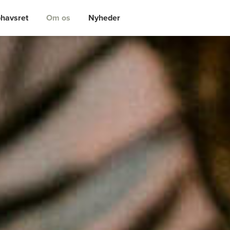
havsret
Om os
Nyheder