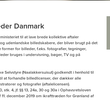
heder Danmark
isteriet til at lave brede kollektive aftaler
ke og udenlandske billedskabere, der bliver brugt på det
rmer for billeder, f.eks. fotografier, tegninger,
illeder bruges i undervisning, bøger, TV og på
e Selvstyre (Naalakkersuisut) godkendt i henhold til
il at forhandle billedlicenser, der dækker alle
stratorer og fotografer (aftalelicensen).
stk. 4, jf. §§ 13, 24a, 30 og 30a i Ophavsretsloven
2 af 11. december 2019 om ikrafttræden for Grønland af