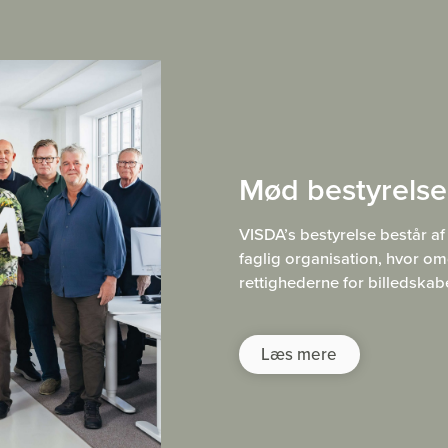
Mød bestyrels
VISDA’s bestyrelse består a
faglig organisation, hvor om
rettighederne for billedska
Læs mere