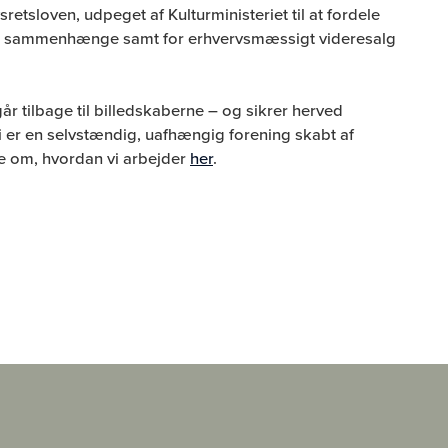
tsloven, udpeget af Kulturministeriet til at fordele
erse sammenhænge samt for erhvervsmæssigt videresalg
r tilbage til billedskaberne – og sikrer herved
Vi er en selvstændig, uafhængig forening skabt af
e om, hvordan vi arbejder
her
.