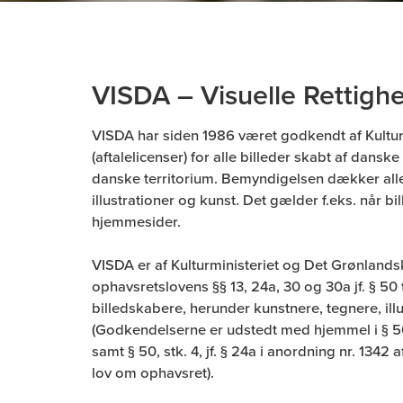
VISDA – Visuelle Rettig
VISDA har siden 1986 været godkendt af Kulturmin
(aftalelicenser) for alle billeder skabt af dans
danske territorium. Bemyndigelsen dækker alle fo
illustrationer og kunst. Det gælder f.eks. når b
hjemmesider.
VISDA er af Kulturministeriet og Det Grønlandsk
ophavsretslovens §§ 13, 24a, 30 og 30a jf. § 50 t
billedskabere, herunder kunstnere, tegnere, illu
(Godkendelserne er udstedt med hjemmel i § 50, 
samt § 50, stk. 4, jf. § 24a i anordning nr. 134
lov om ophavsret).