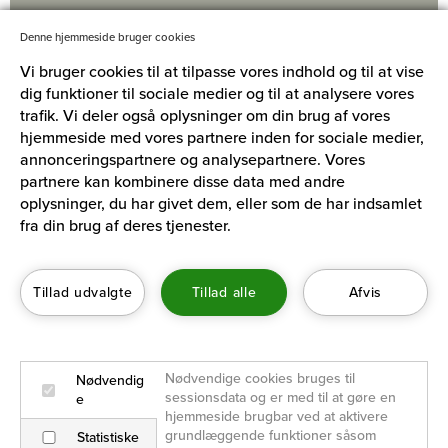
Denne hjemmeside bruger cookies
HANNE SALOMONSEN
Vi bruger cookies til at tilpasse vores indhold og til at vise
Direktør hos Gyldendal Uddannelse
dig funktioner til sociale medier og til at analysere vores
© Simon Klein-Knudsen
trafik. Vi deler også oplysninger om din brug af vores
hjemmeside med vores partnere inden for sociale medier,
annonceringspartnere og analysepartnere. Vores
partnere kan kombinere disse data med andre
ADRESSE
oplysninger, du har givet dem, eller som de har indsamlet
fra din brug af deres tjenester.
Århusgade 88, 1. sal
2100 København Ø
Kontakt VISDA
Tillad udvalgte
Tillad alle
Afvis
Politikker
×
Persondatapolitik
Nyhedsbrev
Nødvendige cookies bruges til 
Nødvendig
sessionsdata og er med til at gøre en 
e
Tilmeld dig vores nyhedsbrev.
hjemmeside brugbar ved at aktivere 
Dansk
grundlæggende funktioner såsom 
Statistiske
English