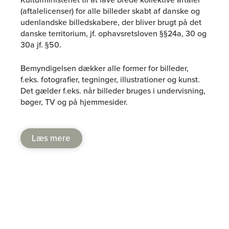
Kulturministeriet til at lave brede kollektive aftaler
(aftalelicenser) for alle billeder skabt af danske og
udenlandske billedskabere, der bliver brugt på det
danske territorium, jf. ophavsretsloven §§24a, 30 og
30a jf. §50.
Bemyndigelsen dækker alle former for billeder,
f.eks. fotografier, tegninger, illustrationer og kunst.
Det gælder f.eks. når billeder bruges i undervisning,
bøger, TV og på hjemmesider.
Læs mere