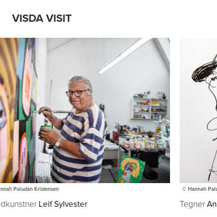
VISDA VISIT
© Hannah Paludan Kristensen
© Si
Tegner
Annette Carlsen
Teg