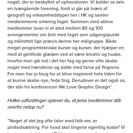
noget, der er beskyttet af ophavsloven. Vi kalder os selv
en tværgående forening, fordi vi går på tværs af
geografi og virksomhedstyper her i HK og samler
medlemmerne omkring faget. Sammen med aktive
medlemmer laver vi et sted mellem 80 og 100
arrangementer om året med faget som udgangspunkt
og målrettet lige præcis denne her målgruppe. Både
meget programtekniske kurser og kurser, der hjælper en
med at genfinde glæden ved at være kreativ og huske,
hvorfor man gik ind i det her fag og gerne ville skabe
noget med hænderne og sidde med farve på fingrene.
For man har jo brug for at blive inspireret hele tiden for
at kunne skabe nye, fede ting. Derudover er det også os,
der står for konferencen We Love Graphic Design”.
Hvilke udfordringer oplever du, at jeres medlemmer står
overfor netop nu?
”Noget af det jeg ofte taler med folk om, er
prisfastsætning. For hvad skal tingene egentlig koste? Vi