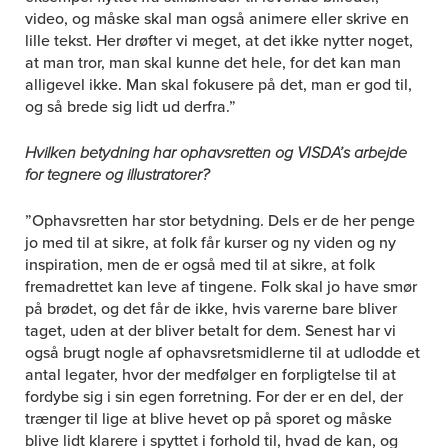
video, og måske skal man også animere eller skrive en
lille tekst. Her drøfter vi meget, at det ikke nytter noget,
at man tror, man skal kunne det hele, for det kan man
alligevel ikke. Man skal fokusere på det, man er god til,
og så brede sig lidt ud derfra.”
Hvilken betydning har ophavsretten og VISDA’s arbejde
for tegnere og illustratorer?
”Ophavsretten har stor betydning. Dels er de her penge
jo med til at sikre, at folk får kurser og ny viden og ny
inspiration, men de er også med til at sikre, at folk
fremadrettet kan leve af tingene. Folk skal jo have smør
på brødet, og det får de ikke, hvis varerne bare bliver
taget, uden at der bliver betalt for dem. Senest har vi
også brugt nogle af ophavsretsmidlerne til at udlodde et
antal legater, hvor der medfølger en forpligtelse til at
fordybe sig i sin egen forretning. For der er en del, der
trænger til lige at blive hevet op på sporet og måske
blive lidt klarere i spyttet i forhold til, hvad de kan, og