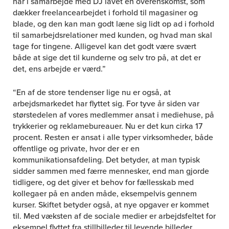
har i samarbejde med DJ lavet en overenskomst, som
dækker freelancearbejdet i forhold til magasiner og
blade, og den kan man godt læne sig lidt op ad i forhold
til samarbejdsrelationer med kunden, og hvad man skal
tage for tingene. Alligevel kan det godt være svært
både at sige det til kunderne og selv tro på, at det er
det, ens arbejde er værd.”
“En af de store tendenser lige nu er også, at
arbejdsmarkedet har flyttet sig. For tyve år siden var
størstedelen af vores medlemmer ansat i mediehuse, på
trykkerier og reklamebureauer. Nu er det kun cirka 17
procent. Resten er ansat i alle typer virksomheder, både
offentlige og private, hvor der er en
kommunikationsafdeling. Det betyder, at man typisk
sidder sammen med færre mennesker, end man gjorde
tidligere, og det giver et behov for fællesskab med
kollegaer på en anden måde, eksempelvis gennem
kurser. Skiftet betyder også, at nye opgaver er kommet
til. Med væksten af de sociale medier er arbejdsfeltet for
eksempel flyttet fra stillbilleder til levende billeder,