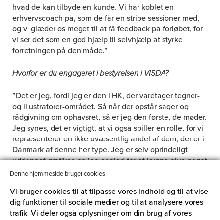
hvad de kan tilbyde en kunde. Vi har koblet en
erhvervscoach på, som de får en stribe sessioner med,
og vi glæder os meget til at få feedback på forløbet, for
vi ser det som en god hjælp til selvhjælp at styrke
forretningen på den måde.”
Hvorfor er du engageret i bestyrelsen i VISDA?
”Det er jeg, fordi jeg er den i HK, der varetager tegner-
og illustratorer-området. Så når der opstår sager og
rådgivning om ophavsret, så er jeg den første, de møder.
Jeg synes, det er vigtigt, at vi også spiller en rolle, for vi
repræsenterer en ikke uvæsentlig andel af dem, der er i
Danmark af denne her type. Jeg er selv oprindeligt
uddannet grafiker, og jeg er glad for at kunne give noget
til andre i faget, så de kan udvikle sig og holde sig selv
Denne hjemmeside bruger cookies
skarpe, så de bliver det første valg, når der skal
Vi bruger cookies til at tilpasse vores indhold og til at vise
ansættes.”
dig funktioner til sociale medier og til at analysere vores
trafik. Vi deler også oplysninger om din brug af vores