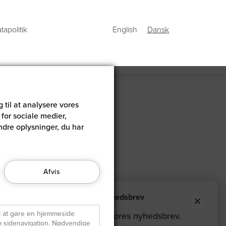
apolitik
English
Dansk
g til at analysere vores
for sociale medier,
dre oplysninger, du har
Afvis
Nyhedsbrev
×
l at gøre en hjemmeside 
Tilmeld dig vores nyhedsbrev.
 sidenavigation. Nødvendige 