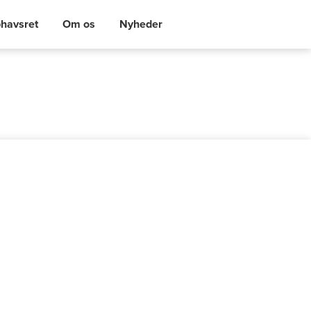
havsret
Om os
Nyheder