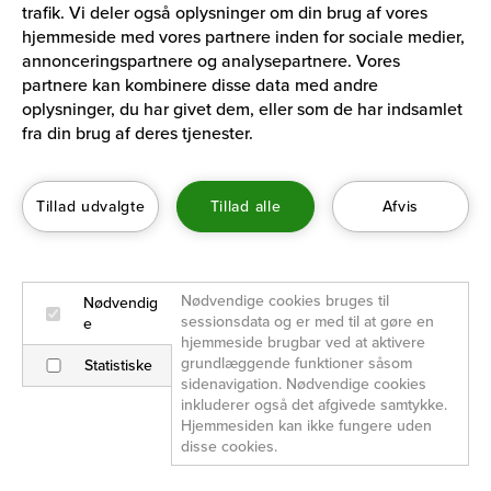
trafik. Vi deler også oplysninger om din brug af vores
Policies & Procedures
hjemmeside med vores partnere inden for sociale medier,
annonceringspartnere og analysepartnere. Vores
VISDA’s Privacy Policy
partnere kan kombinere disse data med andre
oplysninger, du har givet dem, eller som de har indsamlet
Danish
fra din brug af deres tjenester.
English
Tillad udvalgte
Tillad alle
Afvis
Nødvendige cookies bruges til 
Nødvendig
sessionsdata og er med til at gøre en 
e
hjemmeside brugbar ved at aktivere 
grundlæggende funktioner såsom 
Statistiske
sidenavigation. Nødvendige cookies 
inkluderer også det afgivede samtykke. 
Hjemmesiden kan ikke fungere uden 
disse cookies.