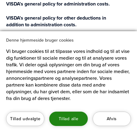
VISDA’s general policy for administration costs.
VISDA’s general policy for other deductions in
addition to administration costs.
VISDA’s complaints handling procedure and
Denne hjemmeside bruger cookies
information about available complaints options and
Vi bruger cookies til at tilpasse vores indhold og til at vise
dispute resolution mechanisms.
dig funktioner til sociale medier og til at analysere vores
trafik. Vi deler også oplysninger om din brug af vores
hjemmeside med vores partnere inden for sociale medier,
annonceringspartnere og analysepartnere. Vores
partnere kan kombinere disse data med andre
CONTACT
oplysninger, du har givet dem, eller som de har indsamlet
fra din brug af deres tjenester.
Aarhusgade 88, 1. floor
2100 Copenhagen OE
Denmark
Tillad udvalgte
Tillad alle
Afvis
Policies & Procedures